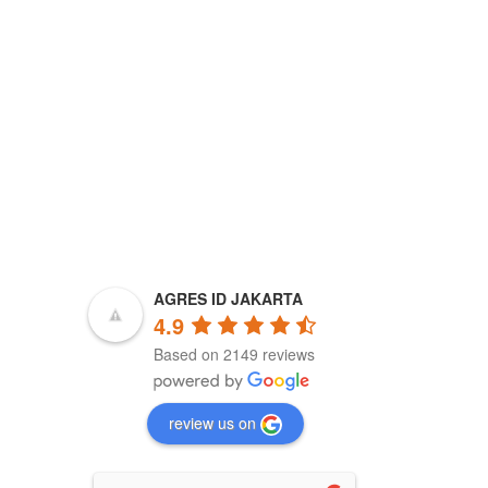
ya kira tokonya 
 krna sya 
i beli laptop lwt 
g tdinya sya 
ang 5 saya rubah 
barang yg 
 ga sesuai... 
ama bgt.... 
rna bnyak yg 
Namun stelah 
an bukti" Yg 
okonya sangat 
na memang 
esalahan dri 
AGRES ID JAKARTA
Akhirnya aku 
4.9
tuk dtg ke 
Based on 2149 reviews
angsung untuk 
ki nya... Yah 
... Tpi 
 ada 
review us on
ngjawaban dari 
 Namun lebih 
untuk lbih teliti 