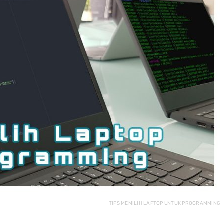
N BONUS YANG 
ibukota. disediain air putih 
Awalnya s
K, TER THE BEST 
dingin. sofa empuk. 
not respon
 EMANG, SAMPE 
masnya jg ramah diajak 
pertama kal
A PUN NELFON 
ngobrol walau mulai oot. 
online...y
RIN LAGI UNTUK 
harga paling murah 
kasih bint
GKAPAN BONUS 
cuman sbg orang 
jdi 3 Dan 
APTOPNYA 
kampung kaget aja sm 
dikirimkan
A, KEREN!
metode pembayaran 
Balesnya l
parkirnya, untung pakai 
Mungkin k
dana bayar parkir gratis 
brtannya 
mengirimk
jelas... T
respon kr
ternyata k
mereka... 
disuruh un
tokonya l
memperbai
nunggu sih
setidaknya
pertanggu
TIPS MEMILIH LAPTOP UNTUK PROGRAMMING
mereka...
disarankan 