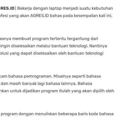
Agha Bayu
Alfonsus Rizk
lagi.... Da
3 years ago
3 years ago
GRES.ID
| Bekerja dengan laptop menjadi suatu kebutuhan
ketika ada
maupun off
ofesi yang akan AGRES.ID bahas pada kesempatan kali ini,
customer 
terutama 
Tempat recommended buat kalian 
Jos banget belanja disini, 
online Ter
yg pengen cari laptop bergaransi 
pelayanannya juga memuas
resmi 
 semua merk dr 
Gak sia sia jauh jauh dari 
gasnya membuat program tertentu tergantung dari
ultrabook, hingga gaming ada lho 
cikarang.Note aja sih buat 
gin diselesaikan melalui bantuan teknologi. Nantinya
lengkap bangett joss pokoknyaa 
belanja di sini, wa terlebih 
lusi yang dapat diselesaikan oleh bantuan teknologi
barang yg mau di beli supay
nanti di sediakan sama 
tokonya.Wa juga responsif b
kok.
acam bahasa pemrograman. Misalnya seperti bahasa
 dan masih banyak lagi bahasa lainnya. Bahasa
n untuk dijadikan program itulah yang akan dipilih oleh
program dengan menuliskan beberapa baris kode bahasa