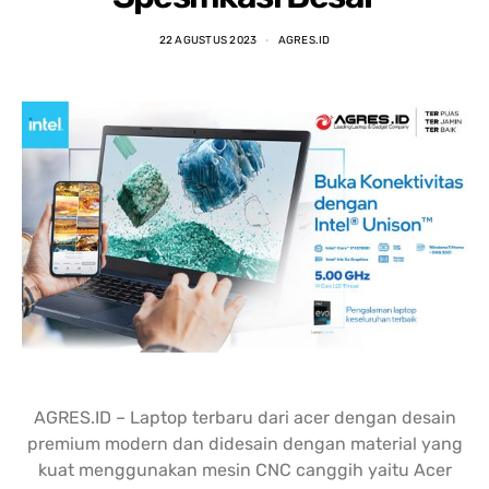
nding yang lain. 
dipastikan terbaik 
DENGA
asi laptopnya banyak 
dibandingkan tempat lain... 
BANYA
22 AGUSTUS 2023
AGRES.ID
 punya banyak pilihan. 
salesnya juga friendly 
AGRES
n saran untuk 
banget... saya dilayani 
CS NY
hnya juga oke banget. 
dengan mbak kiki... 
NGABA
sung angkut 1 unit 
memuaskan sekali
KELEN
s
DAN L
GIMAN
AGRES.ID – Laptop terbaru dari acer dengan desain
premium modern dan didesain dengan material yang
kuat menggunakan mesin CNC canggih yaitu Acer