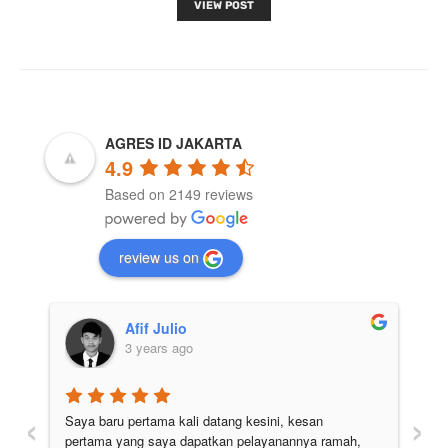
VIEW POST
AGRES ID JAKARTA
4.9
Based on 2149 reviews
review us on
Afif Julio
3 years ago
‹
›
Saya baru pertama kali datang kesini, kesan 
Pe
pertama yang saya dapatkan pelayanannya ramah, 
di