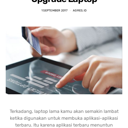
nding yang lain. 
dipastikan terbaik 
DENGA
asi laptopnya banyak 
dibandingkan tempat lain... 
BANYA
1 SEPTEMBER 2017
AGRES.ID
 punya banyak pilihan. 
salesnya juga friendly 
AGRES
n saran untuk 
banget... saya dilayani 
CS NY
hnya juga oke banget. 
dengan mbak kiki... 
NGABA
sung angkut 1 unit 
memuaskan sekali
KELEN
s
DAN L
GIMAN
Terkadang, laptop lama kamu akan semakin lambat
ketika digunakan untuk membuka aplikasi-aplikasi
terbaru. Itu karena aplikasi terbaru menuntun