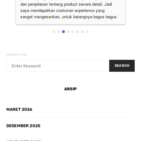
 
dan penjelasan tentang product secara detail. Jadi 
pu
 
saya mendapatkan costumer experience yang 
ju
sangat mengesankan, untuk barangnya bagus bagus 
semua. Pokoknya the best deh
SEARCH FOR:
SEARCH
ARSIP
MARET 2026
DESEMBER 2025