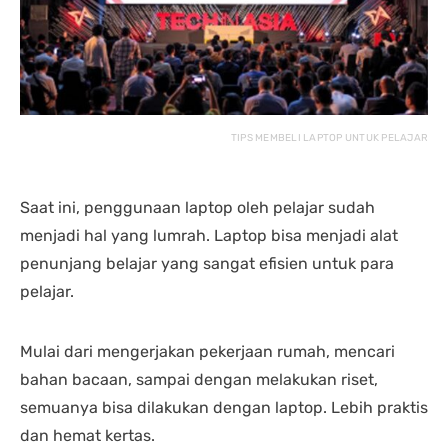
nding yang lain. 
dipastikan terbaik 
DENGA
asi laptopnya banyak 
dibandingkan tempat lain... 
BANYA
 punya banyak pilihan. 
salesnya juga friendly 
AGRES
n saran untuk 
banget... saya dilayani 
CS NY
hnya juga oke banget. 
dengan mbak kiki... 
NGABA
sung angkut 1 unit 
memuaskan sekali
KELEN
s
DAN L
TIPS MEMBELI LAPTOP UNTUK PELAJAR
GIMAN
Saat ini, penggunaan laptop oleh pelajar sudah
menjadi hal yang lumrah. Laptop bisa menjadi alat
penunjang belajar yang sangat efisien untuk para
pelajar.
Mulai dari mengerjakan pekerjaan rumah, mencari
bahan bacaan, sampai dengan melakukan riset,
semuanya bisa dilakukan dengan laptop. Lebih praktis
dan hemat kertas.