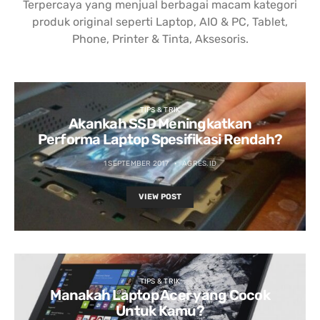
Terpercaya yang menjual berbagai macam kategori
produk original seperti Laptop, AIO & PC, Tablet,
Phone, Printer & Tinta, Aksesoris.
TIPS & TRIK
Akankah SSD Meningkatkan
Performa Laptop Spesifikasi Rendah?
1 SEPTEMBER 2017
AGRES.ID
VIEW POST
TIPS & TRIK
Manakah Laptop Acer yang Cocok
Untuk Kamu?