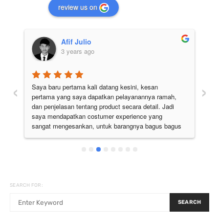
review us on
Afif Julio
3 years ago
‹
›
Saya baru pertama kali datang kesini, kesan 
Pe
pertama yang saya dapatkan pelayanannya ramah, 
di
 
dan penjelasan tentang product secara detail. Jadi 
pu
 
saya mendapatkan costumer experience yang 
ju
sangat mengesankan, untuk barangnya bagus bagus 
semua. Pokoknya the best deh
SEARCH FOR:
SEARCH