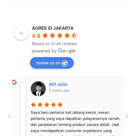
AGRES ID JAKARTA
4.9
Based on 2149 reviews
review us on
Afif Julio
3 years ago
‹
›
Saya baru pertama kali datang kesini, kesan 
Pe
pertama yang saya dapatkan pelayanannya ramah, 
di
 
dan penjelasan tentang product secara detail. Jadi 
pu
 
saya mendapatkan costumer experience yang 
ju