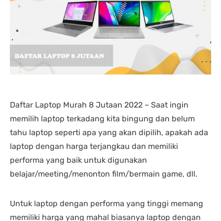
tikan terbaik 
DENGAN BONUS YANG 
ibukota.
ndingkan tempat lain... 
BANYAK, TER THE BEST 
dingin.
snya juga friendly 
AGRES EMANG, SAMPE 
masnya 
et... saya dilayani 
CS NYA PUN NELFON 
ngobrol
an mbak kiki... 
NGABARIN LAGI UNTUK 
harga p
uaskan sekali
KELENGKAPAN BONUS 
cuman 
DAN LAPTOPNYA 
kampun
GIMANA, KEREN!
metode
parkirn
dana ba
Daftar Laptop Murah 8 Jutaan 2022 – Saat ingin
memilih laptop terkadang kita bingung dan belum
tahu laptop seperti apa yang akan dipilih, apakah ada
laptop dengan harga terjangkau dan memiliki
performa yang baik untuk digunakan
belajar/meeting/menonton film/bermain game, dll.
Untuk laptop dengan performa yang tinggi memang
memiliki harga yang mahal biasanya laptop dengan