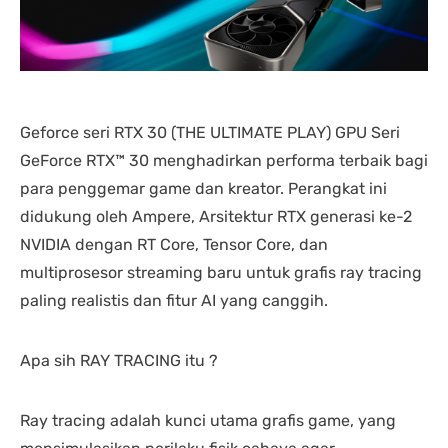
nding yang lain. 
dipastikan terbaik 
DENGA
asi laptopnya banyak 
dibandingkan tempat lain... 
BANYA
 punya banyak pilihan. 
salesnya juga friendly 
AGRES
n saran untuk 
banget... saya dilayani 
CS NY
hnya juga oke banget. 
dengan mbak kiki... 
NGABA
sung angkut 1 unit 
memuaskan sekali
KELEN
s
DAN L
Geforce seri RTX 30 (THE ULTIMATE PLAY) GPU Seri
GIMAN
GeForce RTX™ 30 menghadirkan performa terbaik bagi
para penggemar game dan kreator. Perangkat ini
didukung oleh Ampere, Arsitektur RTX generasi ke-2
NVIDIA dengan RT Core, Tensor Core, dan
multiprosesor streaming baru untuk grafis ray tracing
paling realistis dan fitur AI yang canggih.
Apa sih RAY TRACING itu ?
Ray tracing adalah kunci utama grafis game, yang