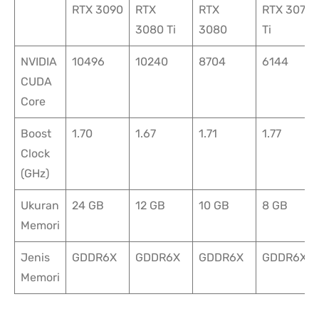
RTX 3090
RTX
RTX
RTX 3070
3080 Ti
3080
Ti
NVIDIA
10496
10240
8704
6144
CUDA
Core
Boost
1.70
1.67
1.71
1.77
Clock
(GHz)
Ukuran
24 GB
12 GB
10 GB
8 GB
Memori
Jenis
GDDR6X
GDDR6X
GDDR6X
GDDR6X
Memori