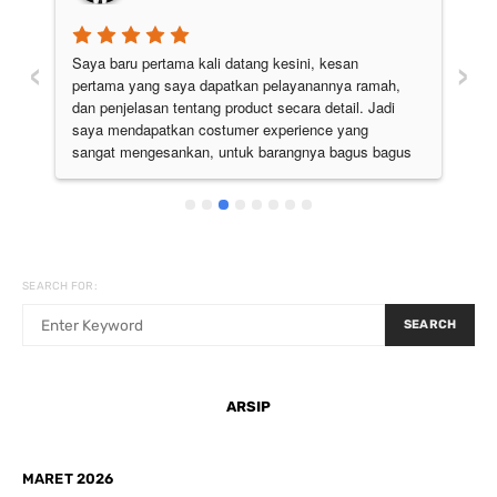
‹
›
Saya baru pertama kali datang kesini, kesan 
Pe
pertama yang saya dapatkan pelayanannya ramah, 
di
 
dan penjelasan tentang product secara detail. Jadi 
pu
 
saya mendapatkan costumer experience yang 
ju
sangat mengesankan, untuk barangnya bagus bagus 
semua. Pokoknya the best deh
SEARCH FOR:
SEARCH
ARSIP
MARET 2026