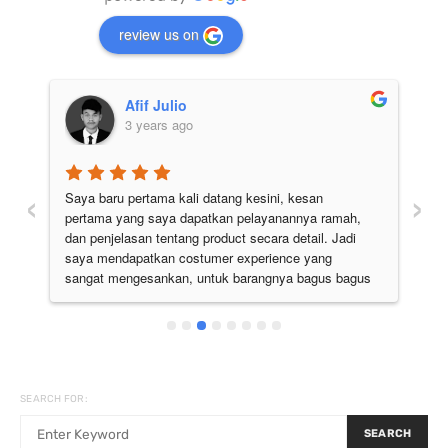
review us on
Afif Julio
3 years ago
‹
›
Saya baru pertama kali datang kesini, kesan 
Pe
pertama yang saya dapatkan pelayanannya ramah, 
di
 
dan penjelasan tentang product secara detail. Jadi 
pu
 
saya mendapatkan costumer experience yang 
ju
sangat mengesankan, untuk barangnya bagus bagus 
semua. Pokoknya the best deh
SEARCH FOR:
SEARCH