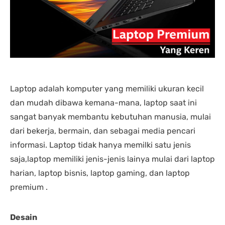
nding yang lain. 
dipastikan terbaik 
DENGA
asi laptopnya banyak 
dibandingkan tempat lain... 
BANYA
 punya banyak pilihan. 
salesnya juga friendly 
AGRES
n saran untuk 
banget... saya dilayani 
CS NY
hnya juga oke banget. 
dengan mbak kiki... 
NGABA
sung angkut 1 unit 
memuaskan sekali
KELEN
s
DAN L
GIMAN
Laptop adalah komputer yang memiliki ukuran kecil
dan mudah dibawa kemana-mana, laptop saat ini
sangat banyak membantu kebutuhan manusia, mulai
dari bekerja, bermain, dan sebagai media pencari
informasi. Laptop tidak hanya memilki satu jenis
saja,laptop memiliki jenis-jenis lainya mulai dari laptop
harian, laptop bisnis, laptop gaming, dan laptop
premium .
Desain