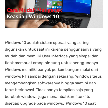
nding yang lain. 
dipastikan terbaik 
DENGA
asi laptopnya banyak 
dibandingkan tempat lain... 
BANYA
 punya banyak pilihan. 
salesnya juga friendly 
AGRES
n saran untuk 
banget... saya dilayani 
CS NY
hnya juga oke banget. 
dengan mbak kiki... 
NGABA
sung angkut 1 unit 
memuaskan sekali
KELEN
s
DAN L
GIMAN
Windows 10 adalah sistem operasi yang sering
digunakan untuk saat ini karena penggunaanya yang
mudah dan memiliki User Interface yang simpel dan
tidak membuat orang bingung untuk penggunanya.
Windows memiliki banyak perkembangan mulai dari
windows NT sampai dengan sekarang, Windows terus
mengembangkan softwarenya hingga saat ini dan
terus berinovasi. Tidak hanya tampilan saja yang
berubah windows juga menambahkan fitur-fitur
disetiap upgrade pada windows. Windows 10 saat