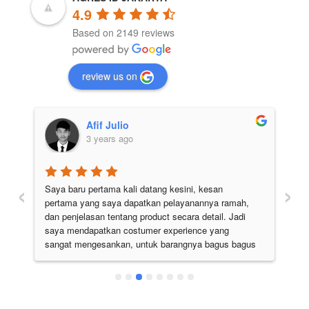
4.9
Based on 2149 reviews
review us on
Afif Julio
3 years ago
‹
›
Saya baru pertama kali datang kesini, kesan 
Pe
pertama yang saya dapatkan pelayanannya ramah, 
di
 
dan penjelasan tentang product secara detail. Jadi 
pu
 
saya mendapatkan costumer experience yang 
ju
sangat mengesankan, untuk barangnya bagus bagus 
semua. Pokoknya the best deh