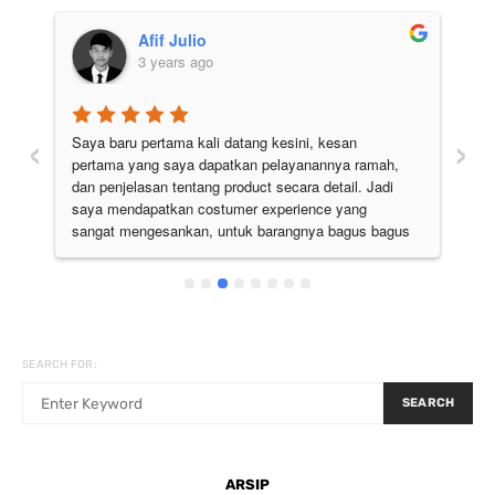
Afif Julio
3 years ago
‹
›
Saya baru pertama kali datang kesini, kesan 
Pe
pertama yang saya dapatkan pelayanannya ramah, 
di
 
dan penjelasan tentang product secara detail. Jadi 
pu
 
saya mendapatkan costumer experience yang 
ju
sangat mengesankan, untuk barangnya bagus bagus 
semua. Pokoknya the best deh
SEARCH FOR:
SEARCH
ARSIP