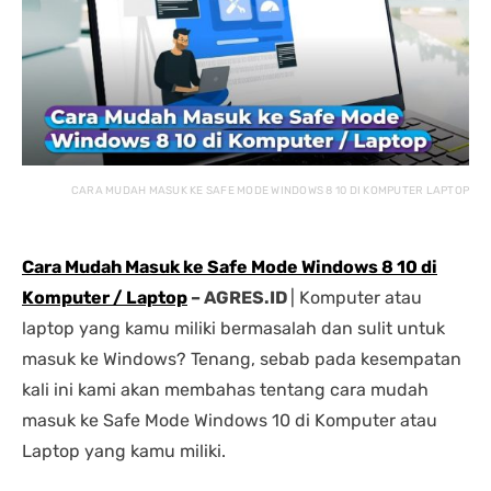
nding yang lain. 
dipastikan terbaik 
DENGA
asi laptopnya banyak 
dibandingkan tempat lain... 
BANYA
 punya banyak pilihan. 
salesnya juga friendly 
AGRES
n saran untuk 
banget... saya dilayani 
CS NY
hnya juga oke banget. 
dengan mbak kiki... 
NGABA
sung angkut 1 unit 
memuaskan sekali
KELEN
s
DAN L
GIMAN
CARA MUDAH MASUK KE SAFE MODE WINDOWS 8 10 DI KOMPUTER LAPTOP
Cara Mudah Masuk ke Safe Mode Windows 8 10 di
Komputer / Laptop
– AGRES.ID
| Komputer atau
laptop yang kamu miliki bermasalah dan sulit untuk
masuk ke Windows? Tenang, sebab pada kesempatan
kali ini kami akan membahas tentang cara mudah
masuk ke Safe Mode Windows 10 di Komputer atau
Laptop yang kamu miliki.