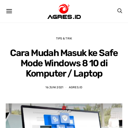
TIPS & TRIK
Cara Mudah Masuk ke Safe
Mode Windows 8 10 di
Komputer / Laptop
16 JUNI 2021
AGRES.ID
Raihan Pratamasyah
Ivan Nur Rahman
3 years ago
3 years ago
yanan bagus,harga 
tempat paling nyaman 
PELAY
 lumayan murah 
buat beli laptop, harga 
HARGA