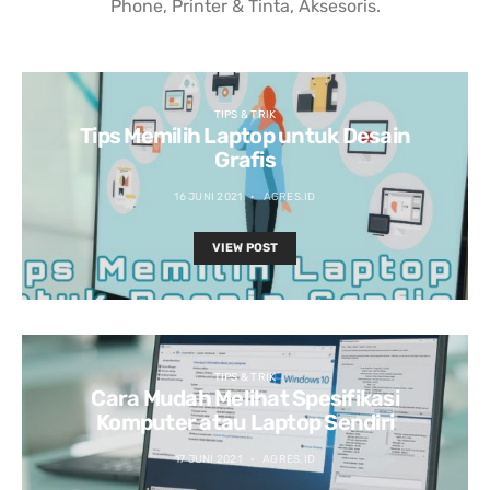
Phone, Printer & Tinta, Aksesoris.
TIPS & TRIK
Tips Memilih Laptop untuk Desain
Grafis
16 JUNI 2021
AGRES.ID
VIEW POST
TIPS & TRIK
Cara Mudah Melihat Spesifikasi
Komputer atau Laptop Sendiri
17 JUNI 2021
AGRES.ID