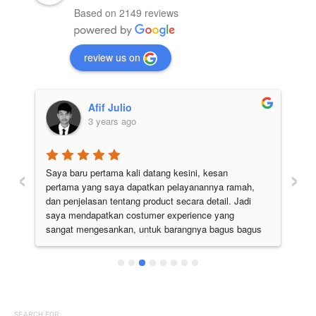
Based on 2149 reviews
review us on
Afif Julio
3 years ago
‹
›
Saya baru pertama kali datang kesini, kesan 
Pe
pertama yang saya dapatkan pelayanannya ramah, 
di
 
dan penjelasan tentang product secara detail. Jadi 
pu
 
saya mendapatkan costumer experience yang 
ju
sangat mengesankan, untuk barangnya bagus bagus 
semua. Pokoknya the best deh
SEARCH FOR: