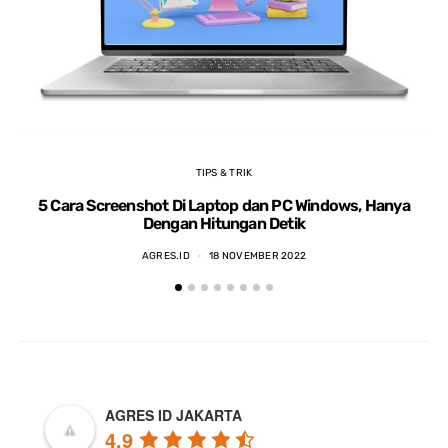
TIPS & TRIK
5 Cara Screenshot Di Laptop dan PC Windows, Hanya
5 
Dengan Hitungan Detik
AGRES.ID
18 NOVEMBER 2022
AGRES ID JAKARTA
4.9