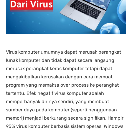
nding yang lain. 
dipastikan terbaik 
DENGA
asi laptopnya banyak 
dibandingkan tempat lain... 
BANYA
 punya banyak pilihan. 
salesnya juga friendly 
AGRES
n saran untuk 
banget... saya dilayani 
CS NY
hnya juga oke banget. 
dengan mbak kiki... 
NGABA
sung angkut 1 unit 
memuaskan sekali
KELEN
s
DAN L
GIMAN
Virus komputer umumnya dapat merusak perangkat
lunak komputer dan tidak dapat secara langsung
merusak perangkat keras komputer tetapi dapat
mengakibatkan kerusakan dengan cara memuat
program yang memaksa over process ke perangkat
tertentu. Efek negatif virus komputer adalah
memperbanyak dirinya sendiri, yang membuat
sumber daya pada komputer (seperti penggunaan
memori) menjadi berkurang secara signifikan. Hampir
95% virus komputer berbasis sistem operasi Windows.