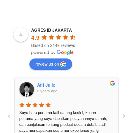
AGRES ID JAKARTA
4.9
Based on 2149 reviews
review us on
Afif Julio
3 years ago
‹
›
Saya baru pertama kali datang kesini, kesan 
Pe
pertama yang saya dapatkan pelayanannya ramah, 
di
 
dan penjelasan tentang product secara detail. Jadi 
pu
 
saya mendapatkan costumer experience yang 
ju