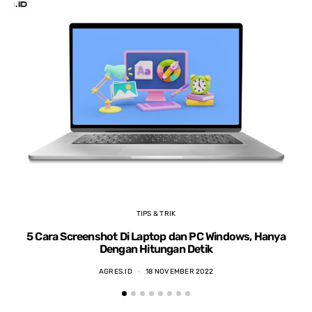
TIPS & TRIK
5 Cara Screenshot Di Laptop dan PC Windows, Hanya
5 
Dengan Hitungan Detik
AGRES.ID
18 NOVEMBER 2022