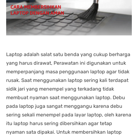
nding yang lain. 
dipastikan terbaik 
DENGA
asi laptopnya banyak 
dibandingkan tempat lain... 
BANYA
 punya banyak pilihan. 
salesnya juga friendly 
AGRES
n saran untuk 
banget... saya dilayani 
CS NY
hnya juga oke banget. 
dengan mbak kiki... 
NGABA
sung angkut 1 unit 
memuaskan sekali
KELEN
s
DAN L
GIMAN
Laptop adalah salat satu benda yang cukup berharga
yang harus dirawat, Perawatan ini digunakan untuk
memperpanjang masa penggunaan laptop agar tidak
rusak. Saat menggunakan laptop sering kali terdapat
sidik jari yang menempel yang terkadang tidak
membuat nyaman saat menggunakan laptop. Debu
pada laptop juga sangat menggangu karena debu
sering sekali menempel pada layar laptop, oleh karena
itu laptop harus sering dibersihkan agar tetap
nyaman sata dipakai. Untuk membersihkan laptop