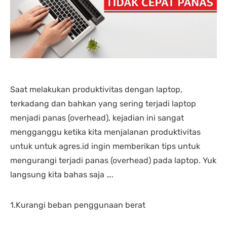
nding yang lain. 
dipastikan terbaik 
DENGA
asi laptopnya banyak 
dibandingkan tempat lain... 
BANYA
 punya banyak pilihan. 
salesnya juga friendly 
AGRES
n saran untuk 
banget... saya dilayani 
CS NY
hnya juga oke banget. 
dengan mbak kiki... 
NGABA
sung angkut 1 unit 
memuaskan sekali
KELEN
s
DAN L
GIMAN
Saat melakukan produktivitas dengan laptop,
terkadang dan bahkan yang sering terjadi laptop
menjadi panas (overhead), kejadian ini sangat
mengganggu ketika kita menjalanan produktivitas
untuk untuk agres.id ingin memberikan tips untuk
mengurangi terjadi panas (overhead) pada laptop. Yuk
langsung kita bahas saja ….
1.Kurangi beban penggunaan berat