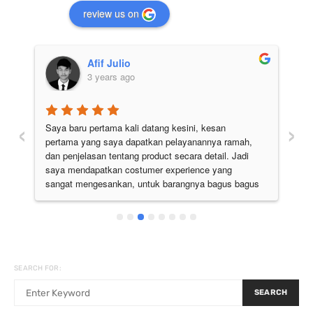
review us on
Afif Julio
3 years ago
‹
›
Saya baru pertama kali datang kesini, kesan 
Pe
pertama yang saya dapatkan pelayanannya ramah, 
di
 
dan penjelasan tentang product secara detail. Jadi 
pu
 
saya mendapatkan costumer experience yang 
ju
sangat mengesankan, untuk barangnya bagus bagus 
semua. Pokoknya the best deh
SEARCH FOR:
SEARCH