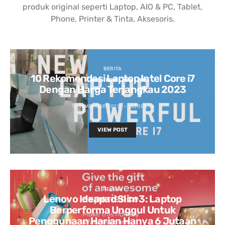
produk original seperti Laptop, AIO & PC, Tablet,
Phone, Printer & Tinta, Aksesoris.
BERITA
10 Rekomendasi Laptop Intel Core i7
Dengan Harga Terjangkau 2023
15 NOVEMBER 2023
AGRES.ID
VIEW POST
REVIEW
Lenovo Ideapad Slim 3: Laptop
Berperforma Unggul Untuk
Penggunaan Harian Hanya 6 Jutaan