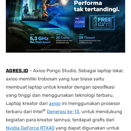
nding yang lain. 
dipastikan terbaik 
DENGA
asi laptopnya banyak 
dibandingkan tempat lain... 
BANYA
 punya banyak pilihan. 
salesnya juga friendly 
AGRES
n saran untuk 
banget... saya dilayani 
CS NY
hnya juga oke banget. 
dengan mbak kiki... 
NGABA
sung angkut 1 unit 
memuaskan sekali
KELEN
s
DAN L
GIMAN
AGRES.ID
– Axioo Pongo Studio, Sebagai laptop lokal,
axioo memiliki trobosan yang luar biasa yaitu
membuat laptop untuk kreator dengan spesifikasi
yang tinggi dan menggunakan teknologi terbaru.
Laptop kreator dari
axioo
ini menggunakan prosesor
®
terbaru dari Intel
Generasi ke-13
, untuk mendukung
kegiatan para kreator lainnya, terdapat grafis dari
Nvidia GeForce RTX40
yang dapat digunakan untuk