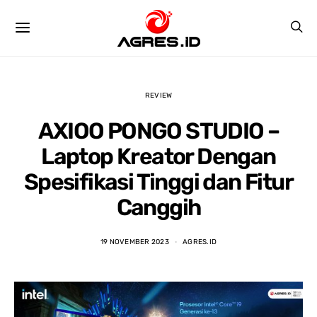
REVIEW
AXIOO PONGO STUDIO –
Laptop Kreator Dengan
Spesifikasi Tinggi dan Fitur
Canggih
Raihan Pratamasyah
Ivan Nur Rahman
3 years ago
3 years ago
19 NOVEMBER 2023
AGRES.ID
yanan bagus,harga 
tempat paling nyaman 
PELAY
 lumayan murah 
buat beli laptop, harga 
HARGA