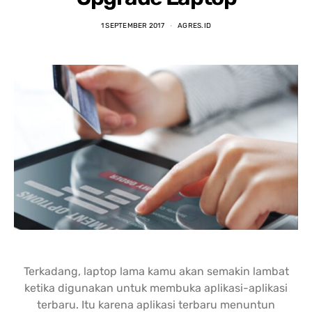
nding yang lain. 
dipastikan terbaik 
DENGA
asi laptopnya banyak 
dibandingkan tempat lain... 
BANYA
1 SEPTEMBER 2017
AGRES.ID
 punya banyak pilihan. 
salesnya juga friendly 
AGRES
n saran untuk 
banget... saya dilayani 
CS NY
hnya juga oke banget. 
dengan mbak kiki... 
NGABA
sung angkut 1 unit 
memuaskan sekali
KELEN
s
DAN L
GIMAN
Terkadang, laptop lama kamu akan semakin lambat
ketika digunakan untuk membuka aplikasi-aplikasi
terbaru. Itu karena aplikasi terbaru menuntun