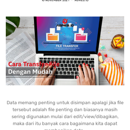
10 NOVEMBER 2021
AGRES.ID
nding yang lain. 
dipastikan terbaik 
DENGA
asi laptopnya banyak 
dibandingkan tempat lain... 
BANYA
 punya banyak pilihan. 
salesnya juga friendly 
AGRES
n saran untuk 
banget... saya dilayani 
CS NY
hnya juga oke banget. 
dengan mbak kiki... 
NGABA
sung angkut 1 unit 
memuaskan sekali
KELEN
s
DAN L
GIMAN
Data memang penting untuk disimpan apalagi jika file
tersebut adalah file penting dan biasanya masih
sering digunakan mulai dari edit/view/dibagikan,
maka dari itu banyak cara bagaimana kita dapat