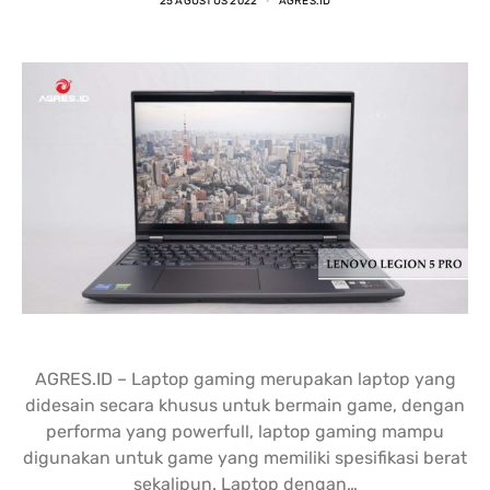
25 AGUSTUS 2022
AGRES.ID
nding yang lain. 
dipastikan terbaik 
DENGA
asi laptopnya banyak 
dibandingkan tempat lain... 
BANYA
 punya banyak pilihan. 
salesnya juga friendly 
AGRES
n saran untuk 
banget... saya dilayani 
CS NY
hnya juga oke banget. 
dengan mbak kiki... 
NGABA
sung angkut 1 unit 
memuaskan sekali
KELEN
s
DAN L
GIMAN
AGRES.ID – Laptop gaming merupakan laptop yang
didesain secara khusus untuk bermain game, dengan
performa yang powerfull, laptop gaming mampu
digunakan untuk game yang memiliki spesifikasi berat
sekalipun. Laptop dengan…