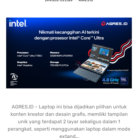
24 AGUSTUS 2024
AGRES.ID
nding yang lain. 
dipastikan terbaik 
DENGA
asi laptopnya banyak 
dibandingkan tempat lain... 
BANYA
 punya banyak pilihan. 
salesnya juga friendly 
AGRES
n saran untuk 
banget... saya dilayani 
CS NY
hnya juga oke banget. 
dengan mbak kiki... 
NGABA
sung angkut 1 unit 
memuaskan sekali
KELEN
s
DAN L
GIMAN
AGRES.ID – Laptop ini bisa dijadikan pilihan untuk
konten kreator dan desain grafis, memiliki tampilan
unik yang terdapat 2 layar sekaligus dalam 1
perangkat, seperti menggunakan laptop dalam mode
extand…