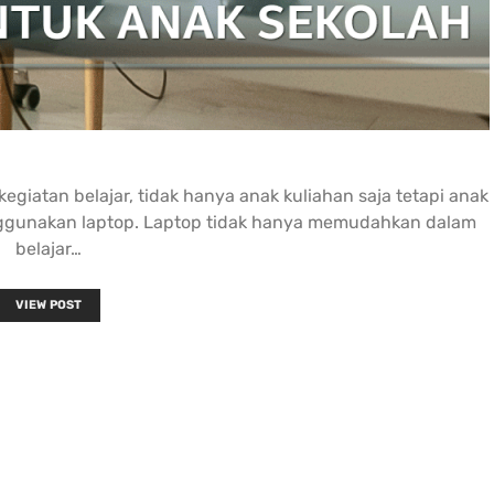
lagi.... Da
ketika ada
maupun off
customer 
terutama 
online Ter
giatan belajar, tidak hanya anak kuliahan saja tetapi anak
ggunakan laptop. Laptop tidak hanya memudahkan dalam
belajar…
VIEW POST