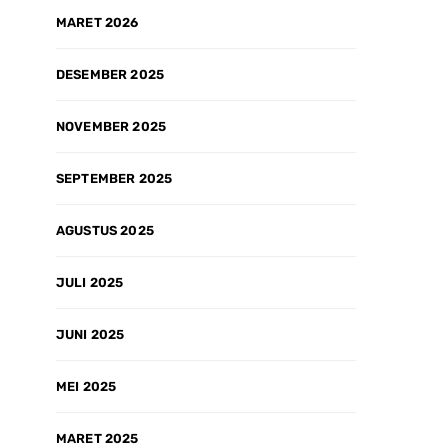
n fast respon 
MARET 2026
 customer online 
line... Agar 
DESEMBER 2025
tdk was-was 
yg customer 
ima kasih....
NOVEMBER 2025
SEPTEMBER 2025
AGUSTUS 2025
JULI 2025
JUNI 2025
MEI 2025
MARET 2025