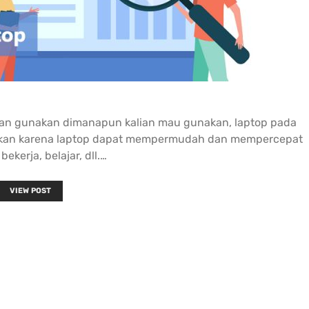
lagi.... Da
ketika ada
maupun off
customer 
terutama 
online Ter
ian gunakan dimanapun kalian mau gunakan, laptop pada
nakan karena laptop dapat mempermudah dan mempercepat
bekerja, belajar, dll.…
VIEW POST