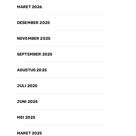
n fast respon 
MARET 2026
 customer online 
line... Agar 
DESEMBER 2025
tdk was-was 
yg customer 
ima kasih....
NOVEMBER 2025
SEPTEMBER 2025
AGUSTUS 2025
JULI 2025
JUNI 2025
MEI 2025
MARET 2025