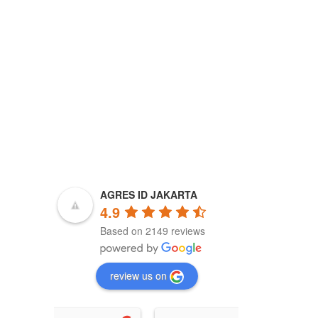
ya kira tokonya 
 krna sya 
i beli laptop lwt 
g tdinya sya 
ang 5 saya rubah 
barang yg 
 ga sesuai... 
ama bgt.... 
rna bnyak yg 
Namun stelah 
an bukti" Yg 
okonya sangat 
na memang 
esalahan dri 
AGRES ID JAKARTA
Akhirnya aku 
4.9
tuk dtg ke 
Based on 2149 reviews
angsung untuk 
ki nya... Yah 
... Tpi 
 ada 
review us on
ngjawaban dari 
 Namun lebih 
untuk lbih teliti 