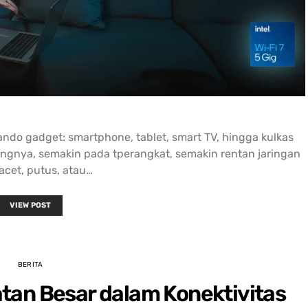
Agha Bayu
Alfonsus Rizk
lagi.... Da
3 years ago
3 years ago
ketika ada
maupun off
customer 
terutama 
Tempat recommended buat kalian 
Jos banget belanja disini, 
online Ter
yg pengen cari laptop bergaransi 
pelayanannya juga memuas
resmi 
 semua merk dr 
Gak sia sia jauh jauh dari 
ultrabook, hingga gaming ada lho 
cikarang.Note aja sih buat 
lengkap bangett joss pokoknyaa 
belanja di sini, wa terlebih 
omando gadget: smartphone, tablet, smart TV, hingga kulkas
barang yg mau di beli supay
ngnya, semakin pada tperangkat, semakin rentan jaringan
nanti di sediakan sama 
tokonya.Wa juga responsif b
acet, putus, atau…
kok.
VIEW POST
BERITA
tan Besar dalam Konektivitas