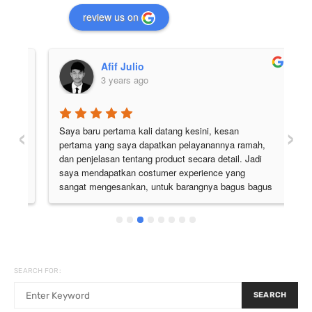
review us on
Afif Julio
3 years ago
‹
›
Saya baru pertama kali datang kesini, kesan 
Pe
pertama yang saya dapatkan pelayanannya ramah, 
di
 
dan penjelasan tentang product secara detail. Jadi 
pu
 
saya mendapatkan costumer experience yang 
ju
sangat mengesankan, untuk barangnya bagus bagus 
semua. Pokoknya the best deh
SEARCH FOR:
SEARCH