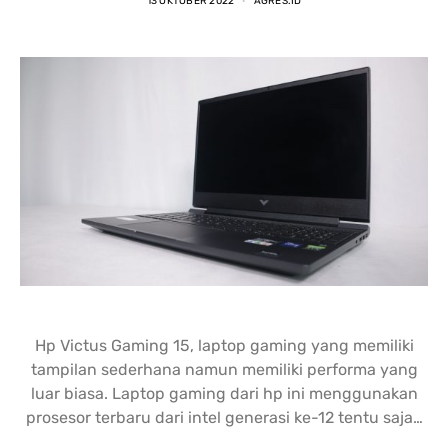
13 OKTOBER 2022
AGRES.ID
nding yang lain. 
dipastikan terbaik 
DENGA
asi laptopnya banyak 
dibandingkan tempat lain... 
BANYA
 punya banyak pilihan. 
salesnya juga friendly 
AGRES
n saran untuk 
banget... saya dilayani 
CS NY
hnya juga oke banget. 
dengan mbak kiki... 
NGABA
sung angkut 1 unit 
memuaskan sekali
KELEN
s
DAN L
GIMAN
Hp Victus Gaming 15, laptop gaming yang memiliki
tampilan sederhana namun memiliki performa yang
luar biasa. Laptop gaming dari hp ini menggunakan
prosesor terbaru dari intel generasi ke-12 tentu saja…