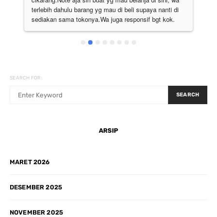
nti di 
saya mendapatkan costumer experience yang 
 kok.
sangat mengesankan, untuk barangnya bagus bagus 
semua. Pokoknya the best deh
SEARCH FOR:
SEARCH
ARSIP
MARET 2026
DESEMBER 2025
NOVEMBER 2025