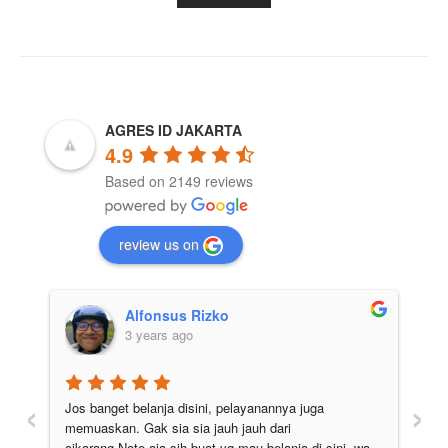
AGRES ID JAKARTA
4.9
Based on 2149 reviews
review us on
Afif Julio
3 years ago
‹
›
Saya baru pertama kali datang kesini, kesan 
pertama yang saya dapatkan pelayanannya ramah, 
ni, wa 
dan penjelasan tentang product secara detail. Jadi 