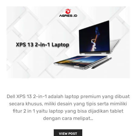
nding yang lain. 
dipastikan terbaik 
DENGA
asi laptopnya banyak 
dibandingkan tempat lain... 
BANYA
 punya banyak pilihan. 
salesnya juga friendly 
AGRES
n saran untuk 
banget... saya dilayani 
CS NY
hnya juga oke banget. 
dengan mbak kiki... 
NGABA
sung angkut 1 unit 
memuaskan sekali
KELEN
s
DAN L
GIMAN
Dell XPS 13 2-in-1 adalah laptop premium yang dibuat
secara khusus, miliki desain yang tipis serta mimiliki
fitur 2 in 1 yaitu laptop yang bisa dijadikan tablet
dengan cara melipat…
VIEW POST