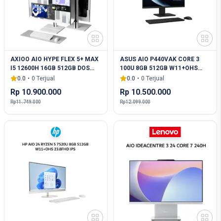
AXIOO AIO HYPE FLEX 5+ MAX
ASUS AIO P440VAK CORE 3
I5 12600H 16GB 512GB DOS
100U 8GB 512GB W11+OHS
27.0FHD IPS WHT
23.8FHD 2Y BLK -B3852WS
0.0
•
0
Terjual
0.0
•
0
Terjual
Rp 10.900.000
Rp 10.500.000
Rp 11.749.000
Rp 12.099.000