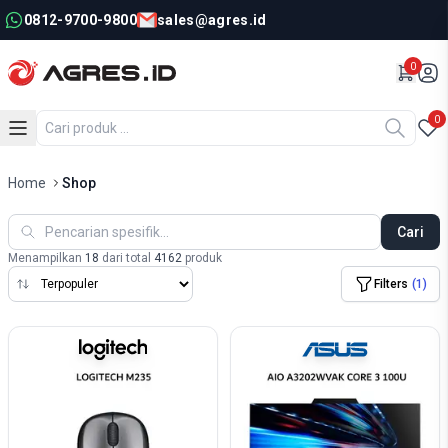
0812-9700-9800
sales@agres.id
0
0
Home
Shop
Cari
Menampilkan
18
dari total
4162
produk
Filters
(
1
)