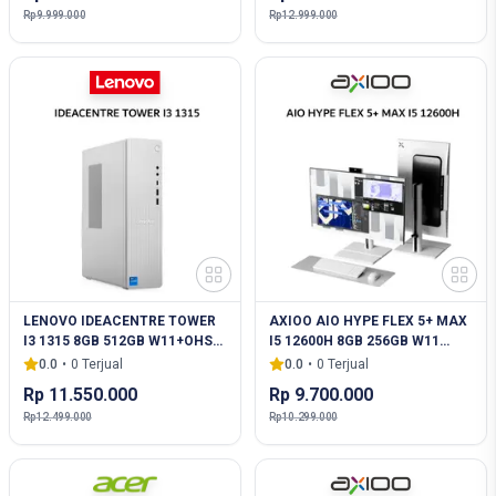
Rp 9.999.000
Rp 12.999.000
LENOVO IDEACENTRE TOWER
AXIOO AIO HYPE FLEX 5+ MAX
I3 1315 8GB 512GB W11+OHS
I5 12600H 8GB 256GB W11
GRY -6MID + MONITOR 21.5
27.0FHD IPS WHT
0.0
•
0
Terjual
0.0
•
0
Terjual
Rp 11.550.000
Rp 9.700.000
Rp 12.499.000
Rp 10.299.000