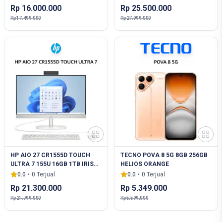
LUNA GREY -XYID
Rp 16.000.000
Rp 25.500.000
Rp 17.499.000
Rp 27.999.000
HP AIO 27 CR1555D TOUCH
TECNO POVA 8 5G 8GB 256GB
ULTRA 7 155U 16GB 1TB IRISXE
HELIOS ORANGE
W11+OHS+M365 27.0FHD IPS
0.0
•
0
Terjual
0.0
•
0
Terjual
WHT
Rp 21.300.000
Rp 5.349.000
Rp 21.799.000
Rp 5.599.000