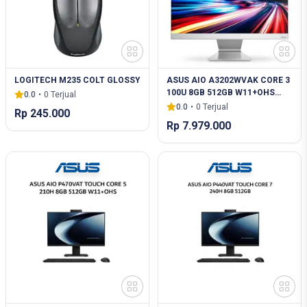
LOGITECH M235 COLT GLOSSY
ASUS AIO A3202WVAK CORE 3
100U 8GB 512GB W11+OHS
0.0
•
0
Terjual
21.5FHD 2Y WHT -WPB385WS
0.0
•
0
Terjual
Rp 245.000
Rp 7.979.000