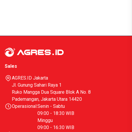
Sales
AGRES.ID Jakarta
Jl. Gunung Sahari Raya 1
Ruko Mangga Dua Square Blok A No. 8
Pademangan, Jakarta Utara 14420
Operasional:
Senin - Sabtu
09:00 - 18:30 WIB
Minggu
09:00 - 16:30 WIB