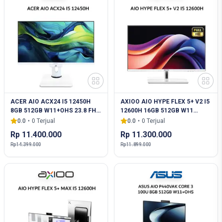
ACER AIO ACX24 I5 12450H
AXIOO AIO HYPE FLEX 5+ V2 I5
8GB 512GB W11+OHS 23.8 FHD
12600H 16GB 512GB W11
3Y
23.8FHD IPS WHT
0.0
•
0
Terjual
0.0
•
0
Terjual
Rp 11.400.000
Rp 11.300.000
Rp 14.399.000
Rp 11.899.000