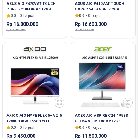
ASUS AIO P470VAT TOUCH
ASUS AIO P440VAT TOUCH
CORE 5 210H 8GB 512GB
CORE 7 240H 8GB 512GB
W11+OHS 27.0FHD 2Y BLK -
W11+OHS+M365 23.8FHD 2Y
0.0
•
0
Terjual
0.0
•
0
Terjual
B5852WS
WHT -W7852WS
Rp 16.000.000
Rp 16.600.000
Rp 17.299.000
Rp 18.999.000
AXIOO AIO HYPE FLEX 5+ V2 I5
ACER AIO ASPIRE C24-195ES
12600H 8GB 256GB W11
ULTRA 5 125U 8GB 512GB
23.8FHD IPS WHT
W11+OHS 23.8FHD 3Y
0.0
•
0
Terjual
0.0
•
0
Terjual
Rp 9.450.000
Rp 11.500.000