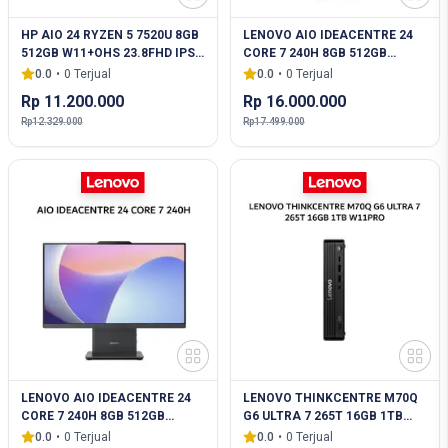
HP AIO 24 RYZEN 5 7520U 8GB
LENOVO AIO IDEACENTRE 24
512GB W11+OHS 23.8FHD IPS
CORE 7 240H 8GB 512GB
WHT -CR0878D
W11+OHS 23.8FHD IPS CLOUD
0.0
•
0
Terjual
0.0
•
0
Terjual
GRY -Y1ID
Rp 11.200.000
Rp 16.000.000
Rp 12.329.000
Rp 17.499.000
LENOVO AIO IDEACENTRE 24
LENOVO THINKCENTRE M70Q
CORE 7 240H 8GB 512GB
G6 ULTRA 7 265T 16GB 1TB
W11+OHS+M365 23.8FHD IPS
W11PRO 3Y BLK -48IF
0.0
•
0
Terjual
0.0
•
0
Terjual