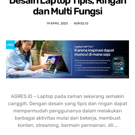
Desain Laptop Tipis, Ringan
nding yang lain. 
dipastikan terbaik 
DENGA
asi laptopnya banyak 
dibandingkan tempat lain... 
BANYA
dan Multi Fungsi
 punya banyak pilihan. 
salesnya juga friendly 
AGRES
n saran untuk 
banget... saya dilayani 
CS NY
19 APRIL 2023
AGRES.ID
hnya juga oke banget. 
dengan mbak kiki... 
NGABA
sung angkut 1 unit 
memuaskan sekali
KELEN
s
DAN L
GIMAN
AGRES.ID – Laptop pada zaman sekarang semakin
canggih, Dengan desain yang tipis dan ringan dapat
mempermudah penggunanya dalam melakukan
berbagai aktivitas mulai dari bekerja, membuat
konten, streaming, bermain permainan, dll.…