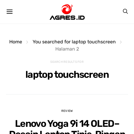
Home
You searched for laptop touchscreen
Halaman 2
SEARCH RESULTS FOR
laptop touchscreen
Raihan Pratamasyah
Ivan Nur Rahman
3 years ago
3 years ago
REVIEW
Lenovo Yoga 9i 14 OLED–
yanan bagus,harga 
tempat paling nyaman 
PELAY
 lumayan murah 
buat beli laptop, harga 
HARGA