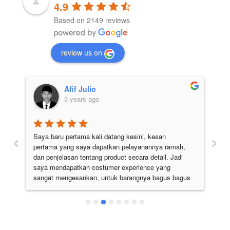
4.9
Based on 2149 reviews
review us on
Afif Julio
3 years ago
‹
›
Saya baru pertama kali datang kesini, kesan 
Pe
pertama yang saya dapatkan pelayanannya ramah, 
di
 
dan penjelasan tentang product secara detail. Jadi 
pu
 
saya mendapatkan costumer experience yang 
ju
sangat mengesankan, untuk barangnya bagus bagus 
semua. Pokoknya the best deh